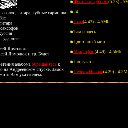
Жертва искусства
(5.23) - 5
24
- голос, гитара, губные гармошки
бас
Игла
(4.43) - 4.5Mb
гитара
 саксофон
Там и здесь
куссия
- ударные
Цветочный мир
ксей Ярмолюк
Микрофон
(4.49) - 4.5Mb
ксей Ярмолюк и гр. Будет
Постулаты
ретения альбома
обращайтесь
к
го на Андреевском спуске, Замок
Печень Непала
(4.29) - 4.2M
жить Вам указателем.